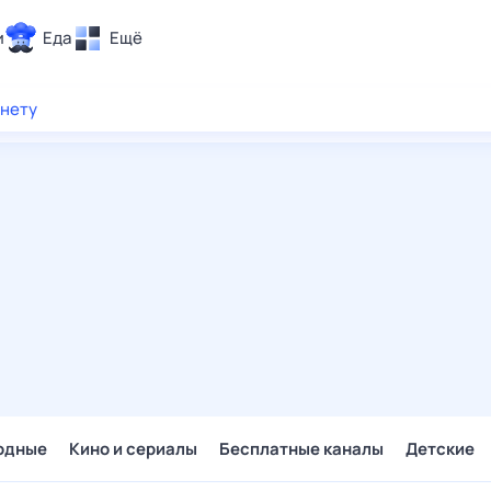
и
Еда
Ещё
Почта
рнету
ия и отдых
Поиск
Погода
ТВ-программа
и и тренды
 ситуации
 вместе
Помощь
одные
Кино и сериалы
Бесплатные каналы
Детские