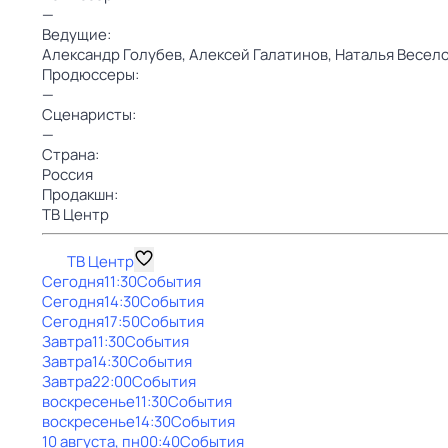
—
Ведущие:
Александр Голубев,
Алексей Галатинов,
Наталья Весел
Продюссеры:
—
Сценаристы:
—
Страна:
Россия
Продакшн:
ТВ Центр
ТВ Центр
Сегодня
11:30
События
Сегодня
14:30
События
Сегодня
17:50
События
Завтра
11:30
События
Завтра
14:30
События
Завтра
22:00
События
воскресенье
11:30
События
воскресенье
14:30
События
10 августа, пн
00:40
События