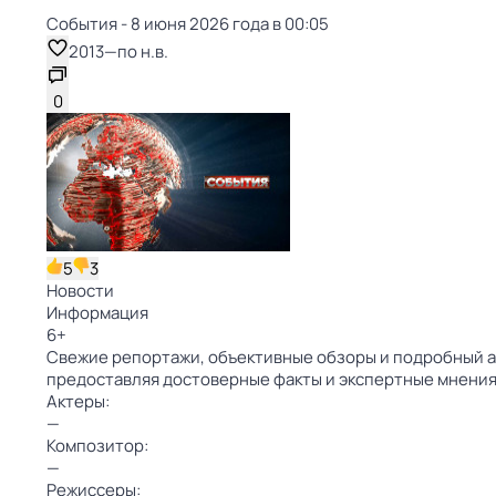
События - 8 июня 2026 года в 00:05
2013
—
по н.в.
0
5
3
Новости
Информация
6
+
Свежие репортажи, объективные обзоры и подробный а
предоставляя достоверные факты и экспертные мнени
Актеры:
—
Композитор:
—
Режиссеры: