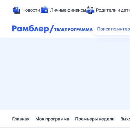
Новости
Личные финансы
Родители и дет
Здоровье
Поиск по инте
Развлечен
Дом и уют
Спорт
Карьера
Авто
Технологи
Жизненные
Сберегаем
Гороскопы
Главная
Моя программа
Премьеры недели
Вых