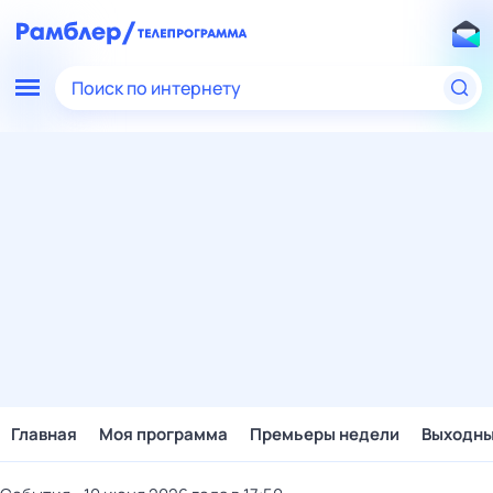
Поиск по интернету
Главная
Моя программа
Премьеры недели
Выходн