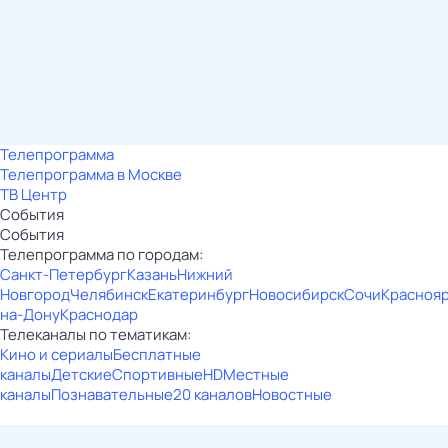
Телепрограмма
Телепрограмма в Москве
ТВ Центр
События
События
Телепрограмма по городам:
Санкт-Петербург
Казань
Нижний
Новгород
Челябинск
Екатеринбург
Новосибирск
Сочи
Красноя
на-Дону
Краснодар
Телеканалы по тематикам:
Кино и сериалы
Бесплатные
каналы
Детские
Спортивные
HD
Местные
каналы
Познавательные
20 каналов
Новостные