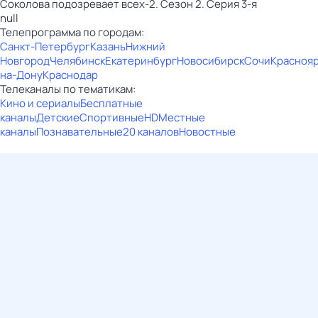
Соколова подозревает всех-2. Сезон 2. Серия 3-я
null
Телепрограмма по городам:
Санкт-Петербург
Казань
Нижний
Новгород
Челябинск
Екатеринбург
Новосибирск
Сочи
Красноя
на-Дону
Краснодар
Телеканалы по тематикам:
Кино и сериалы
Бесплатные
каналы
Детские
Спортивные
HD
Местные
каналы
Познавательные
20 каналов
Новостные