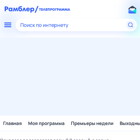
Поиск по интернету
Главная
Моя программа
Премьеры недели
Выходн