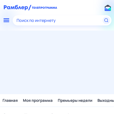
Поиск по интернету
Главная
Моя программа
Премьеры недели
Выходн