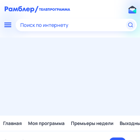
Поиск по интернету
Главная
Моя программа
Премьеры недели
Выходн