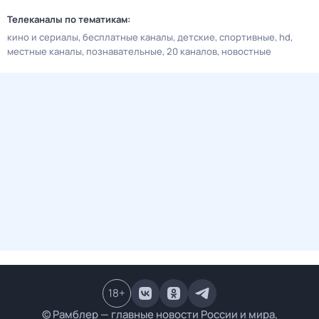
Телеканалы по тематикам:
кино и сериалы
бесплатные каналы
детские
спортивные
hd
местные каналы
познавательные
20 каналов
новостные
18
+
© Рамблер — главные новости России и мира,