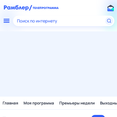
Поиск по интернету
Главная
Моя программа
Премьеры недели
Выходн