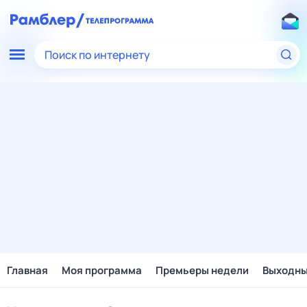
Поиск по интернету
Главная
Моя программа
Премьеры недели
Выходн