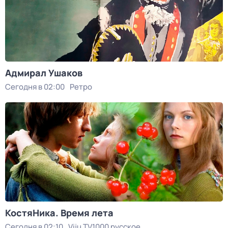
Адмирал Ушаков
Сегодня в 02:00
Ретро
КостяНика. Время лета
Сегодня в 02:10
Viju TV1000 русское