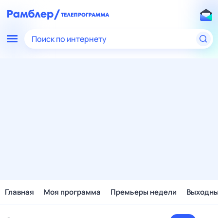
Поиск по интернету
Главная
Моя программа
Премьеры недели
Выходн