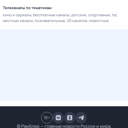
Телеканалы по тематикам:
кино и сериалы
бесплатные каналы
детские
спортивные
hd
местные каналы
познавательные
20 каналов
новостные
18
+
© Рамблер — главные новости России и мира,