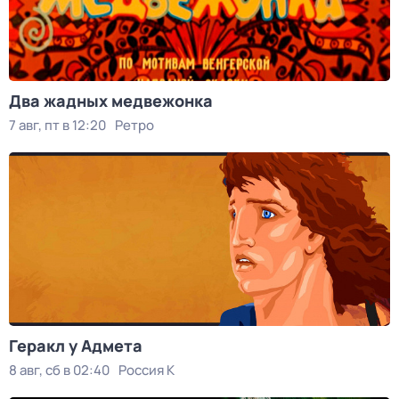
Два жадных медвежонка
7 авг, пт в 12:20
Ретро
Геракл у Адмета
8 авг, сб в 02:40
Россия К