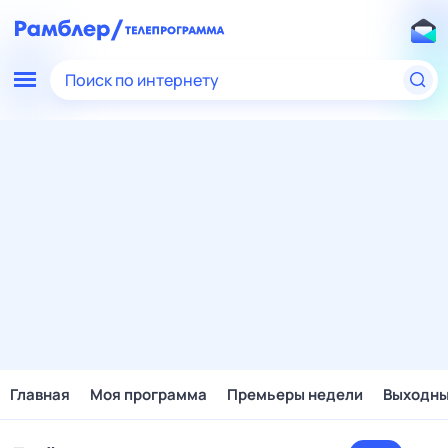
Поиск по интернету
Главная
Моя программа
Премьеры недели
Выходн