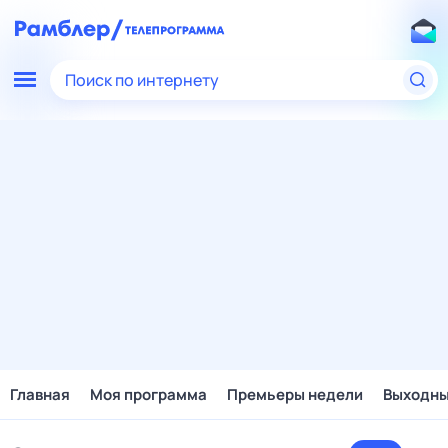
Поиск по интернету
Главная
Моя программа
Премьеры недели
Выходн