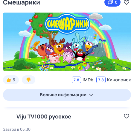
Смешарики
0
5
IMDb
Кинопоиск
7.8
7.8
Больше информации
Viju TV1000 русское
Завтра в 05:30