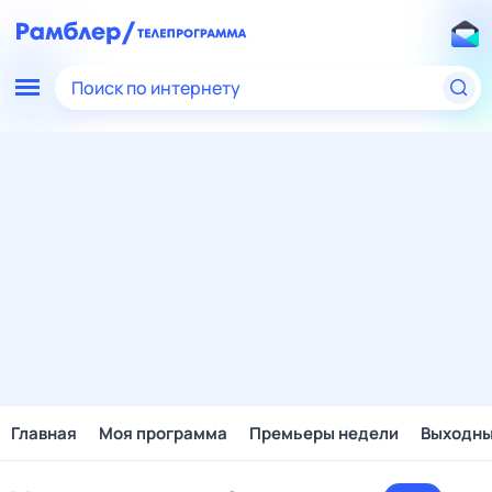
Поиск по интернету
Главная
Моя программа
Премьеры недели
Выходн