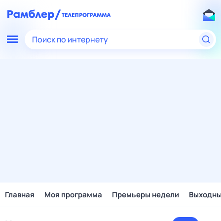
Поиск по интернету
Главная
Моя программа
Премьеры недели
Выходн