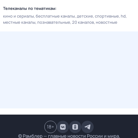
Телеканалы по тематикам:
кино и сериалы
бесплатные каналы
детские
спортивные
hd
местные каналы
познавательные
20 каналов
новостные
18
+
© Рамблер — главные новости России и мира,