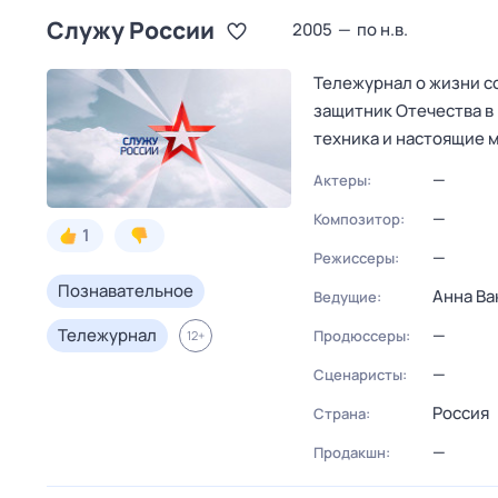
Служу Рoсcии
2005
—
по н.в.
Тележурнал о жизни с
защитник Отечества в
техника и настоящие 
—
Актеры:
—
Композитор:
1
—
Режиссеры:
Познавательное
Анна Ва
Ведущие:
Тележурнал
—
Продюссеры:
12
+
—
Сценаристы:
Россия
Страна:
—
Продакшн: