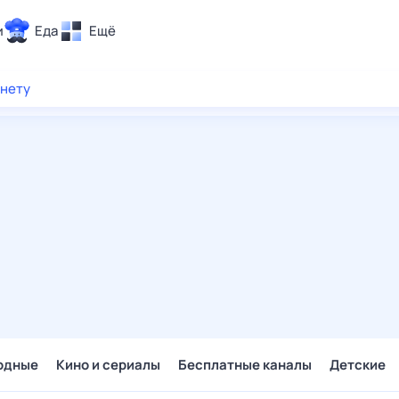
и
Еда
Ещё
Почта
рнету
ия и отдых
Поиск
Погода
ТВ-программа
и и тренды
 ситуации
 вместе
Помощь
одные
Кино и сериалы
Бесплатные каналы
Детские