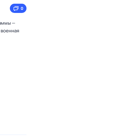
0
раммы —
 военная