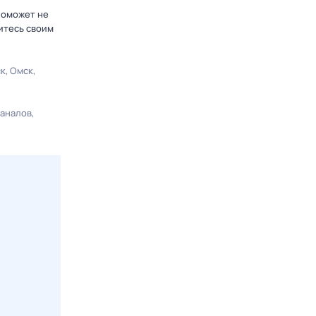
поможет не
итесь своим
ск
Омск
каналов