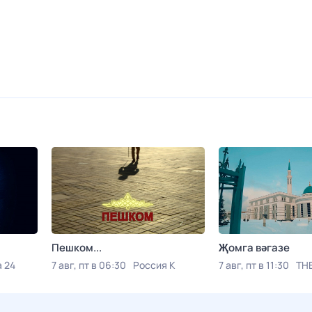
Пешком...
Җомга вәгазе
 24
7 авг, пт в 06:30
Россия К
7 авг, пт в 11:30
ТН