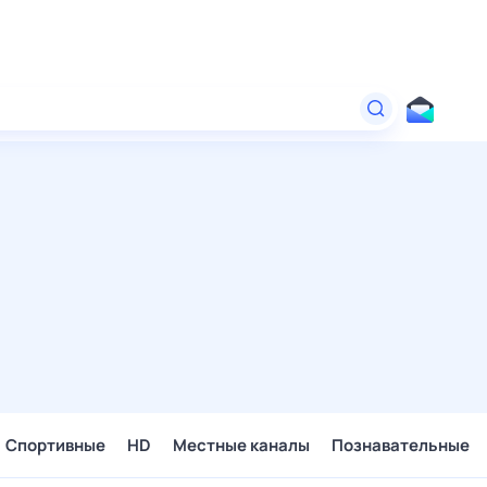
Спортивные
HD
Местные каналы
Познавательные