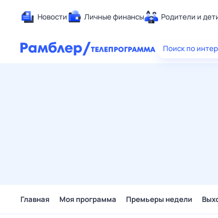
Новости
Личные финансы
Родители и дет
Здоровье
Поиск по инте
Развлечен
Дом и уют
Спорт
Карьера
Авто
Технологи
Жизненные
Сберегаем
Гороскопы
Главная
Моя программа
Премьеры недели
Вых