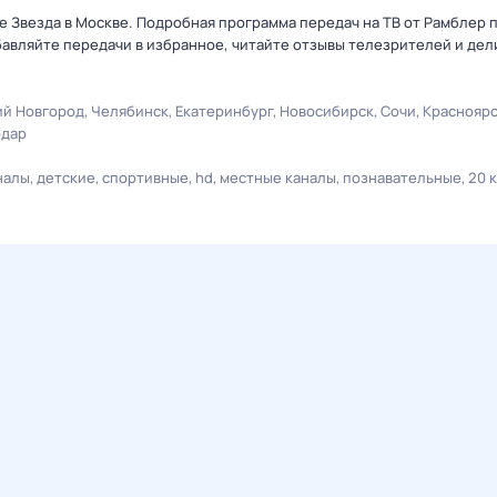
е Звезда в Москве. Подробная программа передач на ТВ от Рамблер 
авляйте передачи в избранное, читайте отзывы телезрителей и дел
й Новгород
Челябинск
Екатеринбург
Новосибирск
Сочи
Краснояр
одар
налы
детские
спортивные
hd
местные каналы
познавательные
20 