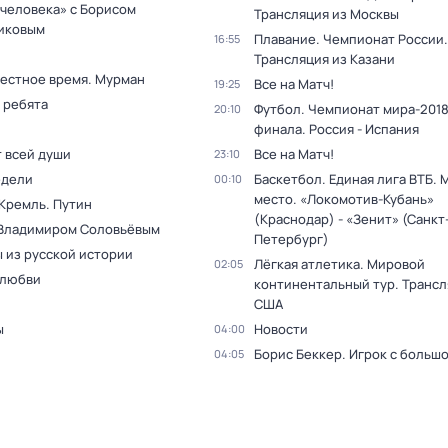
 человека» с Борисом
Трансляция из Москвы
иковым
Плавание. Чемпионат России.
16:55
Трансляция из Казани
Местное время. Мурман
Все на Матч!
19:25
 ребята
Футбол. Чемпионат мира-2018.
20:10
финала. Россия - Испания
т всей души
Все на Матч!
23:10
едели
Баскетбол. Единая лига ВТБ. М
00:10
место. «Локомотив-Кубань»
 Кремль. Путин
(Краснодар) - «Зенит» (Санкт
 Владимиром Соловьёвым
Петербург)
 из русской истории
Лёгкая атлетика. Мировой
02:05
 любви
континентальный тур. Трансл
США
ы
Новости
04:00
Борис Беккер. Игрок с больш
04:05