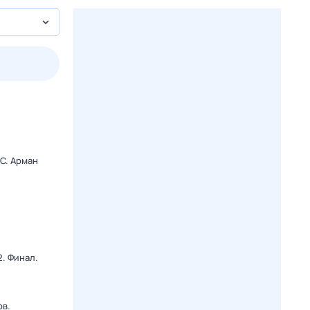
2 авг,
вс
3 авг,
пн
4 авг,
вт
5 авг,
ср
Вчера
Сегодня
C. Арман
. Финал.
ов.