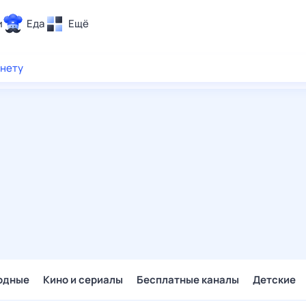
и
Еда
Ещё
Почта
рнету
ия и отдых
Поиск
Погода
ТВ-программа
и и тренды
 ситуации
 вместе
Помощь
одные
Кино и сериалы
Бесплатные каналы
Детские