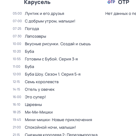
Карусель
ОТР
Лунтик и его друзья
Нет данных о п
05:00
С добрым утром, малыши!
07:00
Погода
07:25
Лапозавры
07:30
Вкусные рисунки. Создай и съешь
10:00
Буба
10:20
Готовим с Бубой
. Серия 3-я
10:55
Буба
11:00
Буба Шоу
. Сезон 1
. Серия 5-я
12:00
Семь королевств
12:15
Отель у овечек
14:15
Это супер!
16:00
Царевны
16:10
Ми-Ми-Мишки
18:25
Мини-мишки: Новые приключения
19:45
Спокойной ночи, малыши!
21:00
Снежная королева 2: Перезаморозка
21:15