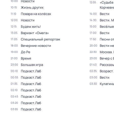
Новости
10:00
«Судьба
12:55
Жизнь других
Корчевн
10:15
Повара на колёсах
Вести
11:10
14:00
Новости
Вести. 
12:00
14:30
Будем жить!
Весёлые
12:15
15:00
Вариант «Омега»
Вести
13:05
17:00
Специальный репортаж
Песни о
17:05
17:50
Вечерние новости
Вести н
18:00
20:00
До Ре
Москва.
19:00
22:30
Время
Вечер с
21:00
23:00
Большая игра
Рассказы
23:00
01:40
Подкаст.Лаб
Возраст
00:10
02:35
Подкаст.Лаб
Вести
00:55
03:00
Подкаст.Лаб
Кулагин
01:35
03:30
Подкаст.Лаб
02:10
Подкаст.Лаб
02:45
Подкаст.Лаб
03:20
Подкаст.Лаб
03:55