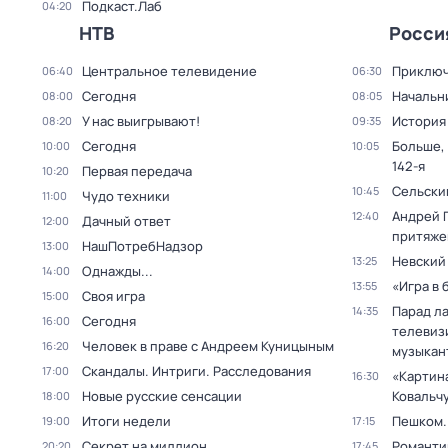
Подкаст.Лаб
04:20
НТВ
Росси
Центральное телевидение
Приключ
06:40
06:30
Сегодня
Начальн
08:00
08:05
У нас выигрывают!
История
08:20
09:35
Сегодня
Больше,
10:00
10:05
142-я
Первая передача
10:20
Сельски
10:45
Чудо техники
11:00
Андрей 
12:40
Дачный ответ
12:00
притяже
НашПотребНадзор
13:00
Невский
13:25
Однажды...
14:00
«Игра в 
13:55
Своя игра
15:00
Парад л
14:35
Сегодня
16:00
телевиз
Человек в праве с Андреем Куницыным
16:20
музыкан
Скандалы. Интриги. Расследования
17:00
«Картин
16:30
Новые русские сенсации
Ковальч
18:00
Итоги недели
Пешком..
19:00
17:15
Секрет на миллион
Романти
20:20
17:45