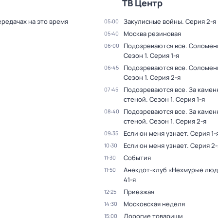
ТВ Центр
ередачах на это время
Закулисные войны
. Серия 2-я
05:00
Москва резиновая
05:40
Подозреваются все. Соломен
06:00
Сезон 1
. Серия 1-я
Подозреваются все. Соломен
06:45
Сезон 1
. Серия 2-я
Подозреваются все. За камен
07:45
стеной
. Сезон 1
. Серия 1-я
Подозреваются все. За камен
08:40
стеной
. Сезон 1
. Серия 2-я
Если он меня узнает
. Серия 1-
09:35
Если он меня узнает
. Серия 2-
10:30
События
11:30
Анекдот-клуб «Нехмурые лю
11:50
41-я
Приезжая
12:25
Московская неделя
14:30
Дорогие товарищи
15:00