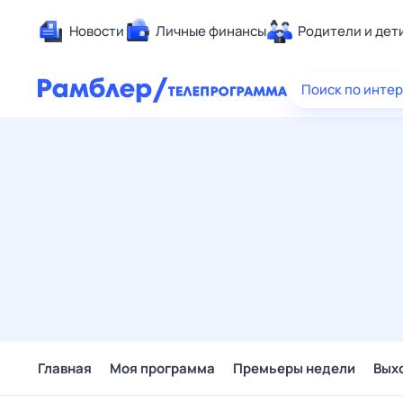
Новости
Личные финансы
Родители и дет
Здоровье
Поиск по инте
Развлечен
Дом и уют
Спорт
Карьера
Авто
Технологи
Жизненные
Сберегаем
Гороскопы
Главная
Моя программа
Премьеры недели
Вых