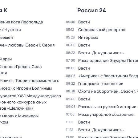
я К
Россия 24
ения кота Леопольда
Вести
05:00
ик Чукотки
Специальный репортаж
05:12
 вещей
Интервью
05:28
 чем любовь
. Сезон 1
. Серия
Вести
06:00
Вести. Дежурная часть
06:22
й врач
Расследование Эдуарда Петр
07:00
Гапонов-Грехов. Сила
Вести
08:00
ния
«Америка» с Валентином Бог
08:08
 Ковчег. Теория невозможного
Городские технологии
08:22
бисер» с Игорем Волгиным
Охота на оборотней
. Сезон 1
.
08:38
ауреатов XXVI Международного
Вести
09:00
ионного конкурса юных
Рассказы из русской истории
09:06
тов «Щелкунчик»
Международное обозрение
10:00
а мира» с Михаилом
уком
Вести
11:00
.
Вести. Дежурная часть
11:22
ка романса
Расследование Эдуарда Петр
12:00