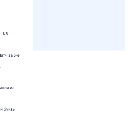
 1/8
атч за 3-е
-
яция из
ой буквы