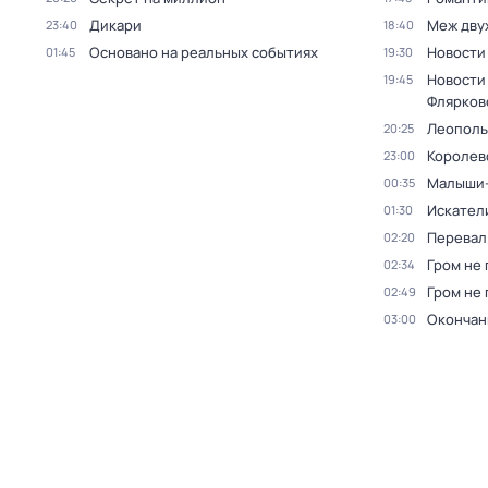
Дикари
Меж дву
23:40
18:40
Основано на реальных событиях
Новости
01:45
19:30
Новости
19:45
Флярков
Леополь
20:25
Королев
23:00
Малыши-
00:35
Искател
01:30
Перевал
02:20
Гром не 
02:34
Гром не 
02:49
Окончан
03:00