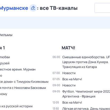
Мурманске
:
все ТВ-каналы
28 июл,
вт
29 июл,
ср
30 июл,
чт
31 июл,
пт
1 авг,
сб
Фильмы
я 1
МАТЧ!
 любви
Смешанные единоборства. UF
06:00
Царукян против Дэна Хукера.
друзей
Трансляция из Катара
Местное время. Мурман
Новости
07:00
ью
Все на Матч!
07:05
все дома» с Тимуром Кизяковым
Новости
09:00
я почта с Николаем Басковым
Футбол. Чемпионат мира-2022
09:05
дному
Аргентина - Франция
Все на Матч!
12:05
 из русской истории
Лёгкая атлетика. День прыжк
13:50