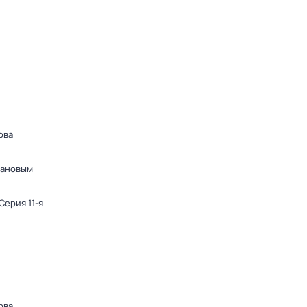
ова
дановым
 Серия 11-я
ова