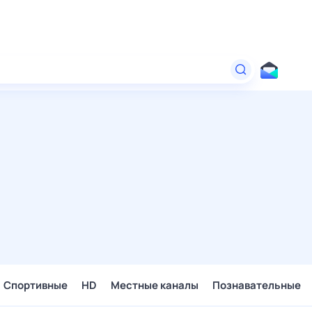
Спортивные
HD
Местные каналы
Познавательные