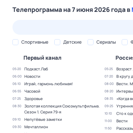
Телепрограмма на 7 июня 2026 года в
24 июл,
пт
25 июл,
сб
26 июл,
вс
27 июл,
пн
Спортивные
Детские
Сериалы
Первый канал
Росси
Подкаст.Лаб
Возраст
05:20
05:25
Новости
В кругу 
06:00
07:20
Играй, гармонь любимая!
Вести. 
06:10
08:00
Часовой
Интерв
06:55
08:20
Здоровье
«Когда 
07:25
08:35
Золотая коллекция Союзмультфильма
.
Утрення
08:30
09:25
Сезон 1
. Серия 79-я
Сто к о
10:10
Непутёвые заметки
09:10
Вести
11:00
Мечталлион
09:30
Рассказы
11:50