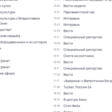
х кулис
Вести недели
13:00
 культуры
Парламентский час
13:10
 культуры с Владиславом
Интервью
13:30
ским
Интервью
13:42
дштадт
Вести
14:00
ская свадьба
Специальный репортаж
14:11
бородавочники и их история
Вести
15:00
и
Специальный репортаж
15:10
Охота на охотника
15:31
грянет
Вести
16:00
грянет
Специальный репортаж
16:11
ие эфира
Вести
17:00
«Америка» с Валентином Бог
17:17
Tucker. Россия 24
17:38
Вести
18:00
В центре Азии
18:10
Стоп Фейк
18:38
19:00