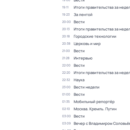
Вести
Итоги правительства за неде
19:11
За лентой
19:23
Вести
20:00
Итоги правительства за неде
20:13
Городские технологии
20:18
Церковь и мир
20:38
Вести
21:00
Интервью
21:28
Вести
22:00
Итоги правительства за неде
22:20
Наука
22:32
Вести недели
23:00
Вести
01:00
Мобильный репортёр
01:35
Москва. Кремль. Путин
02:10
Вести
03:00
Вечер с Владимиром Соловьё
03:09