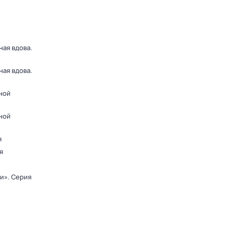
ная вдова
.
ная вдова
.
ной
ной
я
я
ди»
. Серия