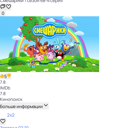
Смешарики 1 сезон 68-я серия
0
5
7.8
IMDb
7.8
Кинопоиск
Больше информации
2x2
Завтра в 07:10