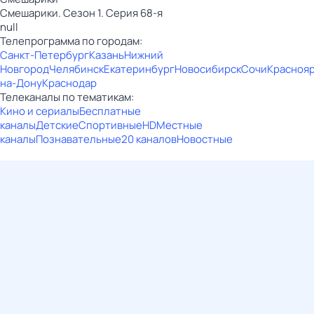
Смешарики. Сезон 1. Серия 68-я
null
Телепрограмма по городам:
Санкт-Петербург
Казань
Нижний
Новгород
Челябинск
Екатеринбург
Новосибирск
Сочи
Красноя
на-Дону
Краснодар
Телеканалы по тематикам:
Кино и сериалы
Бесплатные
каналы
Детские
Спортивные
HD
Местные
каналы
Познавательные
20 каналов
Новостные