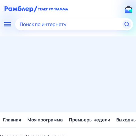
Поиск по интернету
Главная
Моя программа
Премьеры недели
Выходн