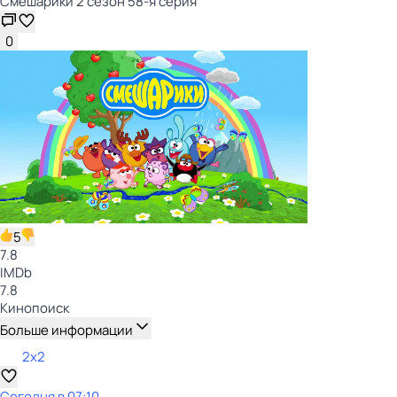
Смешарики 2 сезон 58-я серия
0
5
7.8
IMDb
7.8
Кинопоиск
Больше информации
2x2
Сегодня в 07:10