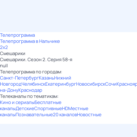
Телепрограмма
Телепрограмма в Нальчике
2x2
Смешарики
Смешарики. Сезон 2. Серия 58-я
null
Телепрограмма по городам:
Санкт-Петербург
Казань
Нижний
Новгород
Челябинск
Екатеринбург
Новосибирск
Сочи
Красноя
на-Дону
Краснодар
Телеканалы по тематикам:
Кино и сериалы
Бесплатные
каналы
Детские
Спортивные
HD
Местные
каналы
Познавательные
20 каналов
Новостные