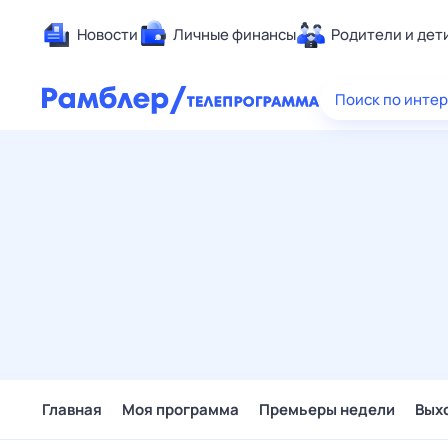
Новости
Личные финансы
Родители и дет
Здоровье
Поиск по инте
Развлечен
Дом и уют
Спорт
Карьера
Авто
Технологи
Жизненные
Сберегаем
Гороскопы
Главная
Моя программа
Премьеры недели
Вых