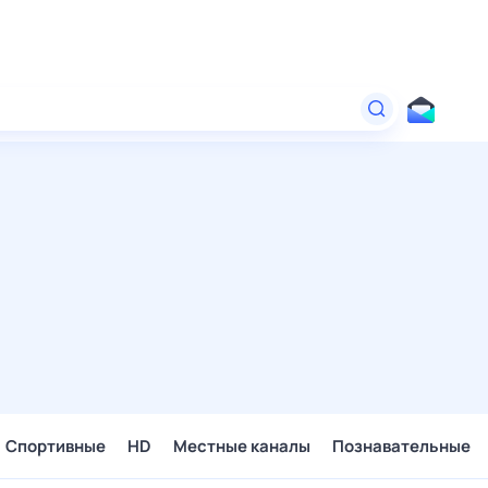
Спортивные
HD
Местные каналы
Познавательные