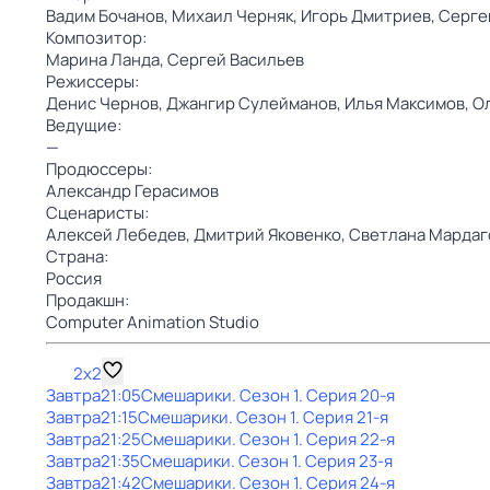
Вадим Бочанов,
Михаил Черняк,
Игорь Дмитриев,
Серге
Композитор:
Марина Ланда,
Сергей Васильев
Режиссеры:
Денис Чернов,
Джангир Сулейманов,
Илья Максимов,
О
Ведущие:
—
Продюссеры:
Александр Герасимов
Сценаристы:
Алексей Лебедев,
Дмитрий Яковенко,
Светлана Мардаг
Страна:
Россия
Продакшн:
Computer Animation Studio
2x2
Завтра
21:05
Смешарики
. Сезон 1
. Серия 20-я
Завтра
21:15
Смешарики
. Сезон 1
. Серия 21-я
Завтра
21:25
Смешарики
. Сезон 1
. Серия 22-я
Завтра
21:35
Смешарики
. Сезон 1
. Серия 23-я
Завтра
21:42
Смешарики
. Сезон 1
. Серия 24-я