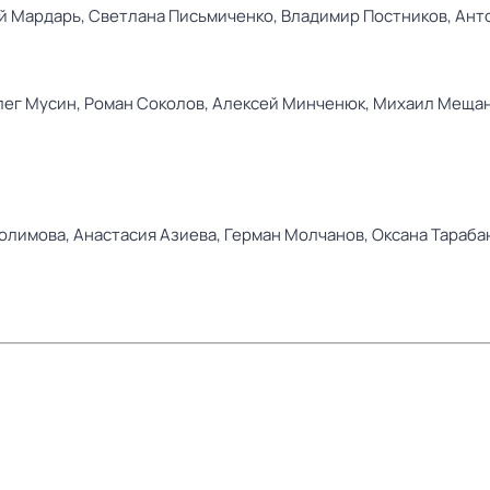
й Мардарь,
Светлана Письмиченко,
Владимир Постников,
Ант
лег Мусин,
Роман Соколов,
Алексей Минченюк,
Михаил Меща
олимова,
Анастасия Азиева,
Герман Молчанов,
Оксана Тараба