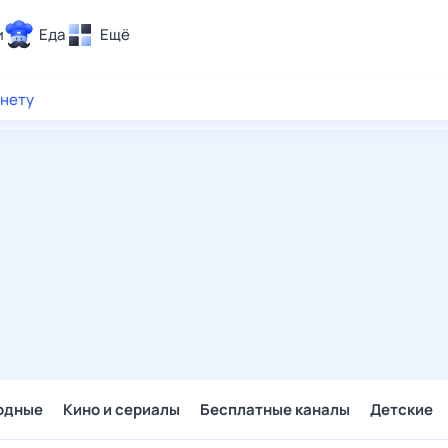
и
Еда
Ещё
Почта
рнету
ия и отдых
Поиск
Погода
ТВ-программа
и и тренды
 ситуации
 вместе
Помощь
одные
Кино и сериалы
Бесплатные каналы
Детские