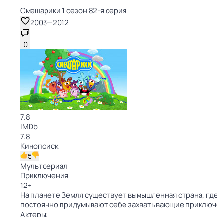
Смешарики 1 сезон 82-я серия
2003
—
2012
0
7.8
IMDb
7.8
Кинопоиск
5
Мультсериал
Приключения
12
+
На планете Земля существует вымышленная страна, где
постоянно придумывают себе захватывающие приключ
Актеры: