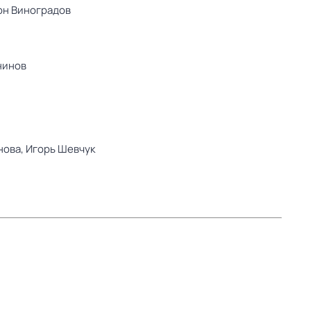
он Виноградов
нинов
нова,
Игорь Шевчук