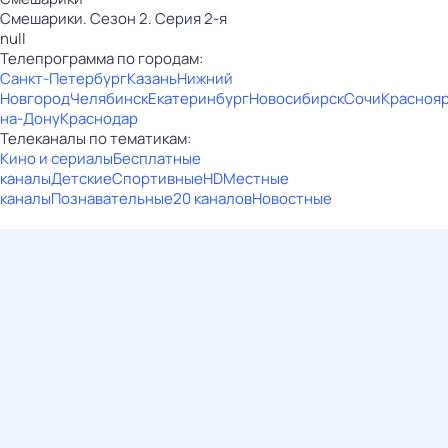
Смешарики. Сезон 2. Серия 2-я
null
Телепрограмма по городам:
Санкт-Петербург
Казань
Нижний
Новгород
Челябинск
Екатеринбург
Новосибирск
Сочи
Красноя
на-Дону
Краснодар
Телеканалы по тематикам:
Кино и сериалы
Бесплатные
каналы
Детские
Спортивные
HD
Местные
каналы
Познавательные
20 каналов
Новостные