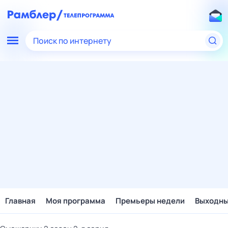
Поиск по интернету
Главная
Моя программа
Премьеры недели
Выходн