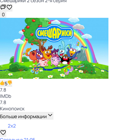
Смешарики 2 сезон 2-я серия
0
5
7.8
IMDb
7.8
Кинопоиск
Больше информации
2x2
Сегодня в 21:05