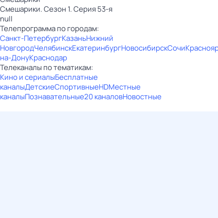
Смешарики. Сезон 1. Серия 53-я
null
Телепрограмма по городам:
Санкт-Петербург
Казань
Нижний
Новгород
Челябинск
Екатеринбург
Новосибирск
Сочи
Красноя
на-Дону
Краснодар
Телеканалы по тематикам:
Кино и сериалы
Бесплатные
каналы
Детские
Спортивные
HD
Местные
каналы
Познавательные
20 каналов
Новостные