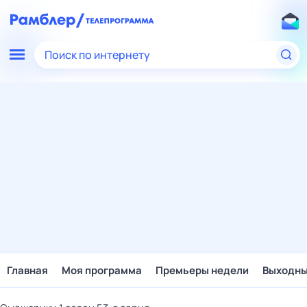
Поиск по интернету
Главная
Моя программа
Премьеры недели
Выходн