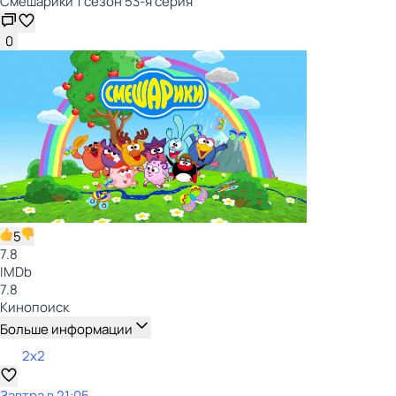
Смешарики 1 сезон 53-я серия
0
5
7.8
IMDb
7.8
Кинопоиск
Больше информации
2x2
Завтра в 21:05