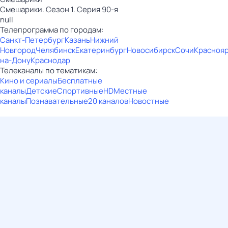
Смешарики. Сезон 1. Серия 90-я
null
Телепрограмма по городам:
Санкт-Петербург
Казань
Нижний
Новгород
Челябинск
Екатеринбург
Новосибирск
Сочи
Красноя
на-Дону
Краснодар
Телеканалы по тематикам:
Кино и сериалы
Бесплатные
каналы
Детские
Спортивные
HD
Местные
каналы
Познавательные
20 каналов
Новостные