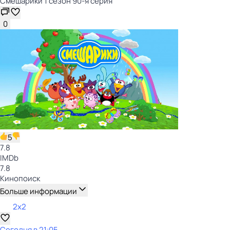
Смешарики 1 сезон 90-я серия
0
5
7.8
IMDb
7.8
Кинопоиск
Больше информации
2x2
Сегодня в 21:05