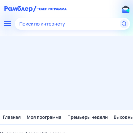
Поиск по интернету
Главная
Моя программа
Премьеры недели
Выходн