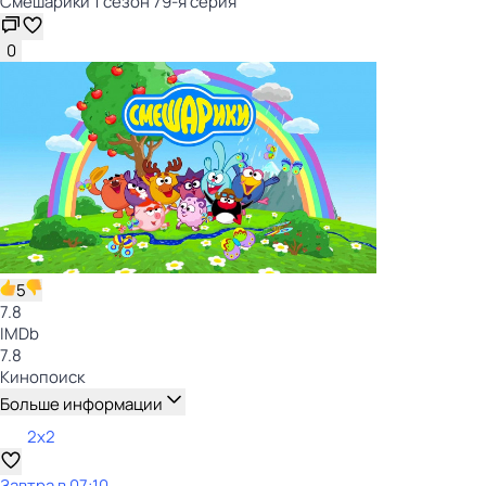
Смешарики 1 сезон 79-я серия
0
5
7.8
IMDb
7.8
Кинопоиск
Больше информации
2x2
Завтра в 07:10