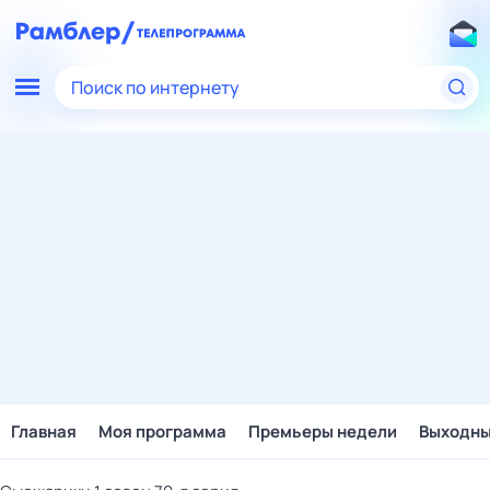
Поиск по интернету
Главная
Моя программа
Премьеры недели
Выходн