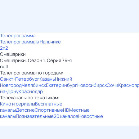
Телепрограмма
Телепрограмма в Нальчике
2x2
Смешарики
Смешарики. Сезон 1. Серия 79-я
null
Телепрограмма по городам:
Санкт-Петербург
Казань
Нижний
Новгород
Челябинск
Екатеринбург
Новосибирск
Сочи
Красноя
на-Дону
Краснодар
Телеканалы по тематикам:
Кино и сериалы
Бесплатные
каналы
Детские
Спортивные
HD
Местные
каналы
Познавательные
20 каналов
Новостные