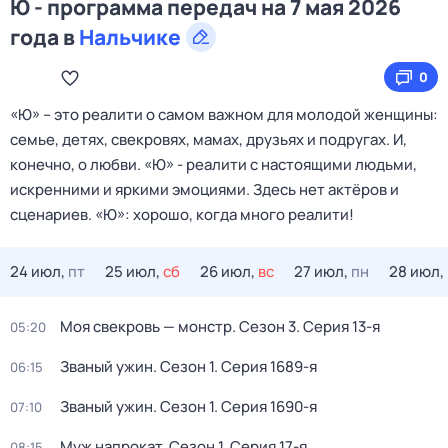
Ю - программа передач на 7 мая 2026
года в
Нальчике
0
«Ю» – это реалити о самом важном для молодой женщины:
семье, детях, свекровях, мамах, друзьях и подругах. И,
конечно, о любви. «Ю» - реалити с настоящими людьми,
искренними и яркими эмоциями. Здесь нет актёров и
сценариев. «Ю»: хорошо, когда много реалити!
24 июл,
пт
25 июл,
сб
26 июл,
вс
27 июл,
пн
28 июл,
Моя свекровь — монстр
. Сезон 3
. Серия 13-я
05:20
Званый ужин
. Сезон 1
. Серия 1689-я
06:15
Званый ужин
. Сезон 1
. Серия 1690-я
07:10
Муж напрокат
. Сезон 1
. Серия 17-я
08:15