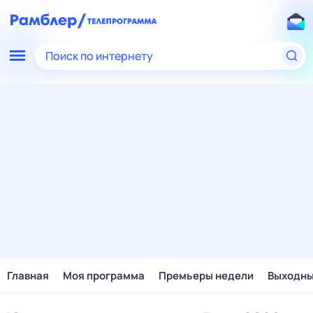
Поиск по интернету
Главная
Моя программа
Премьеры недели
Выходн