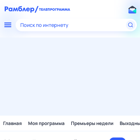
Поиск по интернету
Главная
Моя программа
Премьеры недели
Выходн