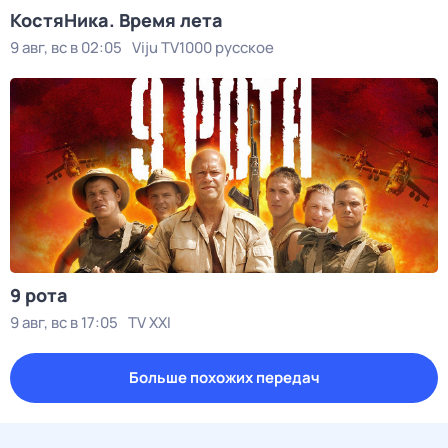
КостяНика. Время лета
9 авг, вс в 02:05
Viju TV1000 русское
9 рота
9 авг, вс в 17:05
TV XXI
Больше похожих передач