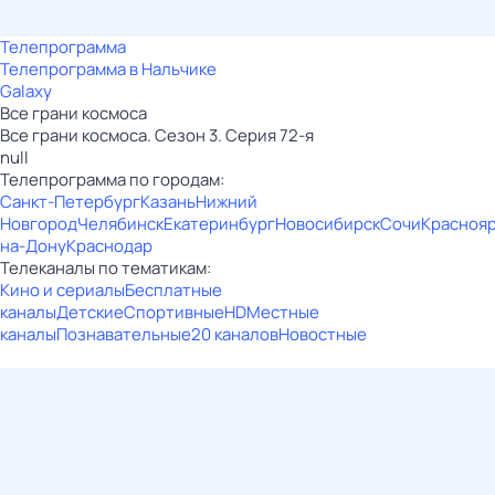
Телепрограмма
Телепрограмма в Нальчике
Galaxy
Все грани космоса
Все грани космоса. Сезон 3. Серия 72-я
null
Телепрограмма по городам:
Санкт-Петербург
Казань
Нижний
Новгород
Челябинск
Екатеринбург
Новосибирск
Сочи
Красноя
на-Дону
Краснодар
Телеканалы по тематикам:
Кино и сериалы
Бесплатные
каналы
Детские
Спортивные
HD
Местные
каналы
Познавательные
20 каналов
Новостные