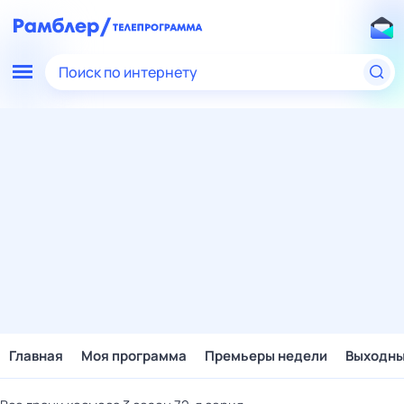
Поиск по интернету
Главная
Моя программа
Премьеры недели
Выходн