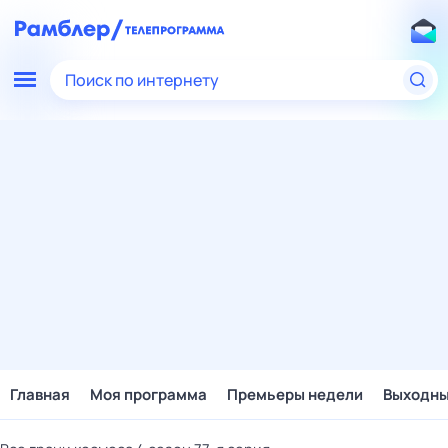
Поиск по интернету
Главная
Моя программа
Премьеры недели
Выходн