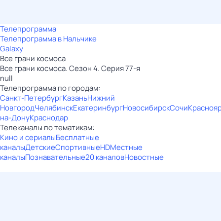
Телепрограмма
Телепрограмма в Нальчике
Galaxy
Все грани космоса
Все грани космоса. Сезон 4. Серия 77-я
null
Телепрограмма по городам:
Санкт-Петербург
Казань
Нижний
Новгород
Челябинск
Екатеринбург
Новосибирск
Сочи
Красноя
на-Дону
Краснодар
Телеканалы по тематикам:
Кино и сериалы
Бесплатные
каналы
Детские
Спортивные
HD
Местные
каналы
Познавательные
20 каналов
Новостные