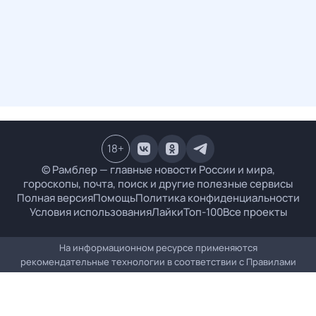
18
+
© Рамблер — главные новости России и мира,
гороскопы, почта, поиск и другие полезные сервисы
Полная версия
Помощь
Политика конфиденциальности
Условия использования
Лайки
Топ-100
Все проекты
На информационном ресурсе применяются
рекомендательные технологии в соответствии с
Правилами