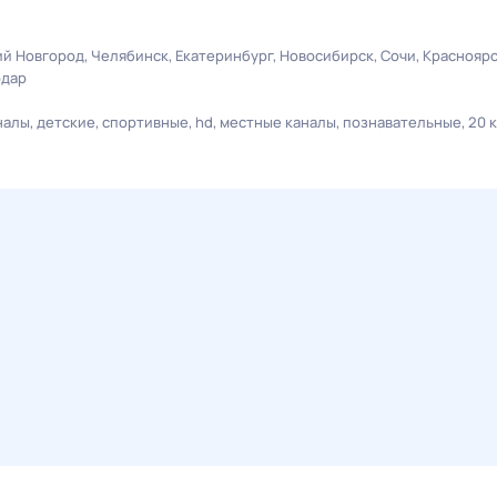
й Новгород
Челябинск
Екатеринбург
Новосибирск
Сочи
Краснояр
одар
налы
детские
спортивные
hd
местные каналы
познавательные
20 