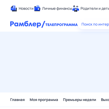
Новости
Личные финансы
Родители и дет
Здоровье
Поиск по инте
Развлечен
Дом и уют
Спорт
Карьера
Авто
Технологи
Жизненные
Сберегаем
Гороскопы
Главная
Моя программа
Премьеры недели
Вых