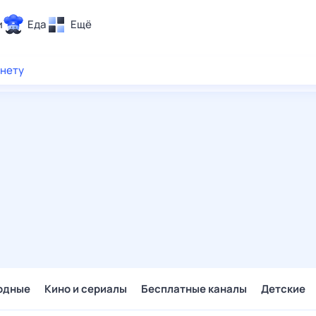
и
Еда
Ещё
Почта
рнету
ия и отдых
Поиск
Погода
ТВ-программа
и и тренды
 ситуации
 вместе
Помощь
одные
Кино и сериалы
Бесплатные каналы
Детские