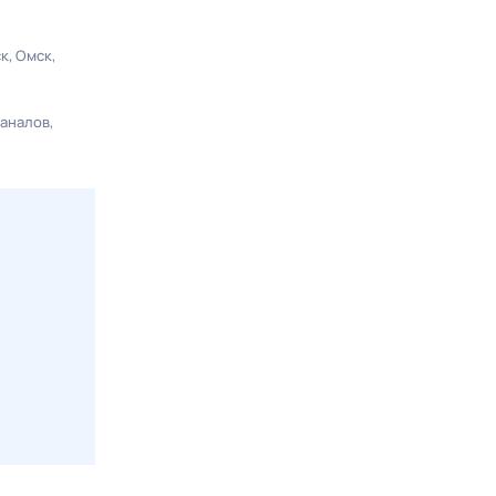
ск
Омск
каналов