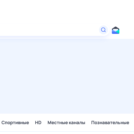
Спортивные
HD
Местные каналы
Познавательные