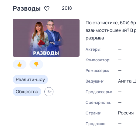
Разводы
2018
По статистике, 60% б
взаимоотношений? В р
разрыва
—
Актеры:
—
Композитор:
—
Режиссеры:
Реалити-шоу
Анита Ц
Ведущие:
Общество
—
Продюссеры:
16
+
—
Сценаристы:
Россия
Страна:
—
Продакшн: