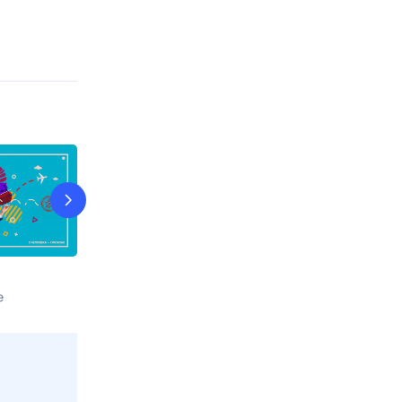
На ножах
Слепая
е
Сегодня в 03:20
Пятница!
9 авг, вс в 09: