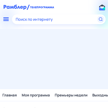
Поиск по интернету
Главная
Моя программа
Премьеры недели
Выходн