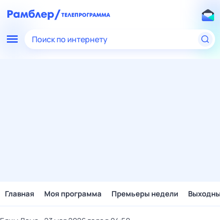
Поиск по интернету
Главная
Моя программа
Премьеры недели
Выходн