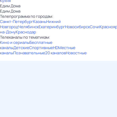
Кухня
Едим Дома
Едим Дома
Телепрограмма по городам:
Санкт-Петербург
Казань
Нижний
Новгород
Челябинск
Екатеринбург
Новосибирск
Сочи
Красноя
на-Дону
Краснодар
Телеканалы по тематикам:
Кино и сериалы
Бесплатные
каналы
Детские
Спортивные
HD
Местные
каналы
Познавательные
20 каналов
Новостные