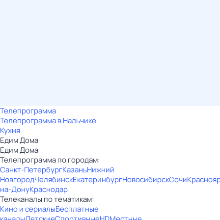
Телепрограмма
Телепрограмма в Нальчике
Кухня
Едим Дома
Едим Дома
Телепрограмма по городам:
Санкт-Петербург
Казань
Нижний
Новгород
Челябинск
Екатеринбург
Новосибирск
Сочи
Красноя
на-Дону
Краснодар
Телеканалы по тематикам:
Кино и сериалы
Бесплатные
каналы
Детские
Спортивные
HD
Местные