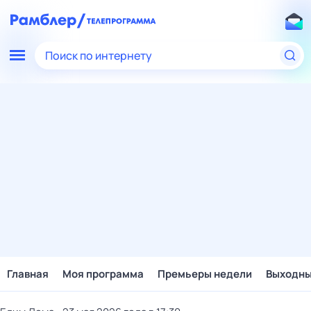
Поиск по интернету
Главная
Моя программа
Премьеры недели
Выходн