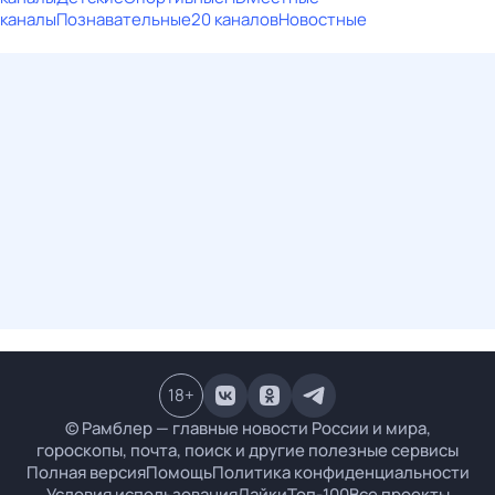
каналы
Познавательные
20 каналов
Новостные
18
+
© Рамблер — главные новости России и мира,
гороскопы, почта, поиск и другие полезные сервисы
Полная версия
Помощь
Политика конфиденциальности
Условия использования
Лайки
Топ-100
Все проекты