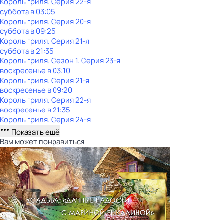
Король гриля
. Серия 22-я
суббота
в
03:05
Король гриля
. Серия 20-я
суббота
в
09:25
Король гриля
. Серия 21-я
суббота
в
21:35
Король гриля
. Сезон 1
. Серия 23-я
воскресенье
в
03:10
Король гриля
. Серия 21-я
воскресенье
в
09:20
Король гриля
. Серия 22-я
воскресенье
в
21:35
Король гриля
. Серия 24-я
Показать ещё
Вам может понравиться