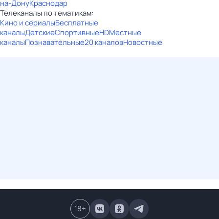
на-Дону
Краснодар
Телеканалы по тематикам:
Кино и сериалы
Бесплатные
каналы
Детские
Спортивные
HD
Местные
каналы
Познавательные
20 каналов
Новостные
18
+