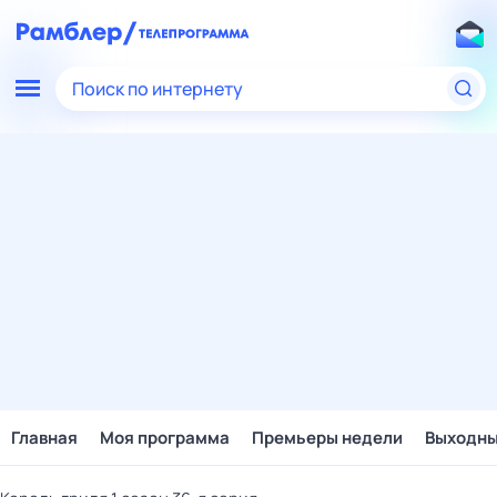
Поиск по интернету
Главная
Моя программа
Премьеры недели
Выходн