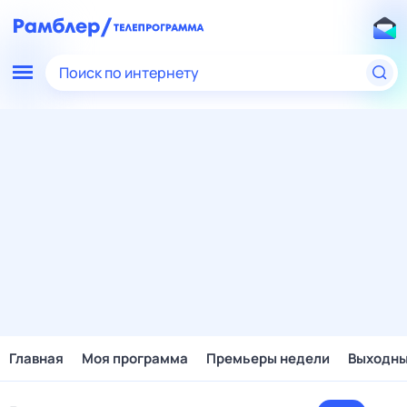
Поиск по интернету
Главная
Моя программа
Премьеры недели
Выходн