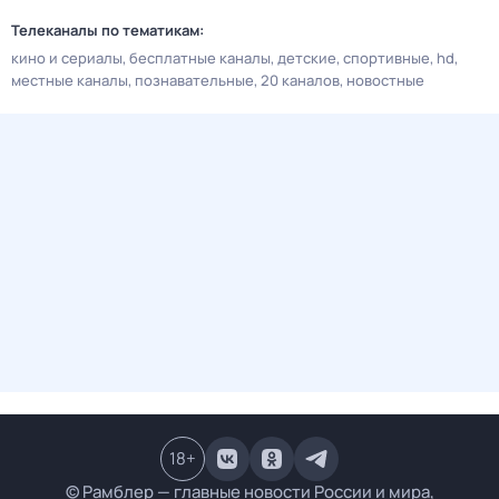
Телеканалы по тематикам:
кино и сериалы
бесплатные каналы
детские
спортивные
hd
местные каналы
познавательные
20 каналов
новостные
18
+
© Рамблер — главные новости России и мира,