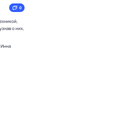
0
ехникой,
знав о них,
,
Инна