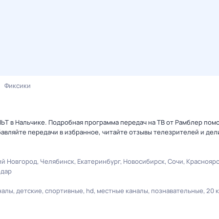
Фиксики
ЛЬТ в Нальчике. Подробная программа передач на ТВ от Рамблер пом
авляйте передачи в избранное, читайте отзывы телезрителей и дел
й Новгород
Челябинск
Екатеринбург
Новосибирск
Сочи
Краснояр
одар
налы
детские
спортивные
hd
местные каналы
познавательные
20 