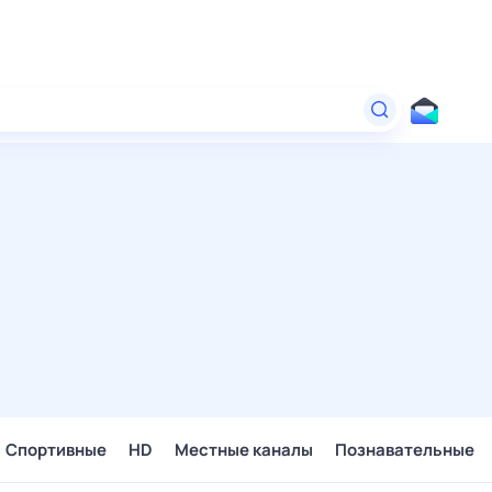
Спортивные
HD
Местные каналы
Познавательные