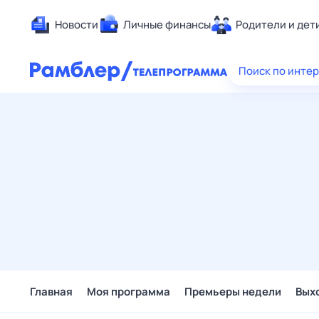
Новости
Личные финансы
Родители и дет
Здоровье
Поиск по инте
Развлечен
Дом и уют
Спорт
Карьера
Авто
Технологи
Жизненные
Сберегаем
Гороскопы
Главная
Моя программа
Премьеры недели
Вых