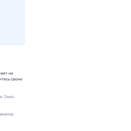
ожет не
итесь своим
ск
Омск
каналов