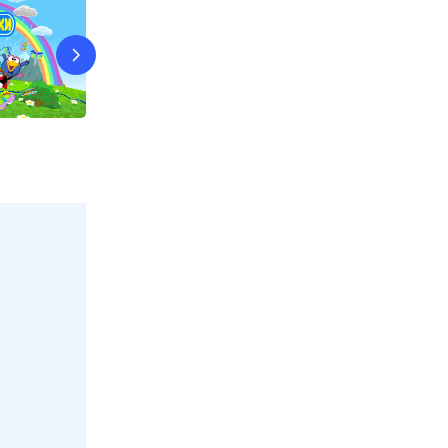
Черепашки
Три кота
8 авг, сб в 06:00
Девятка ТВ
8 авг, сб в 07:0
е