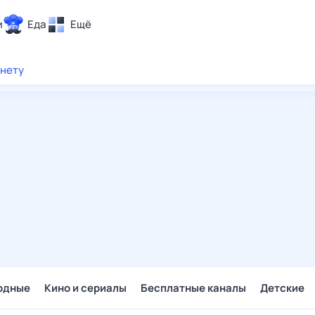
и
Еда
Ещё
Почта
рнету
ия и отдых
Поиск
Погода
ТВ-программа
и и тренды
 ситуации
 вместе
Помощь
одные
Кино и сериалы
Бесплатные каналы
Детские