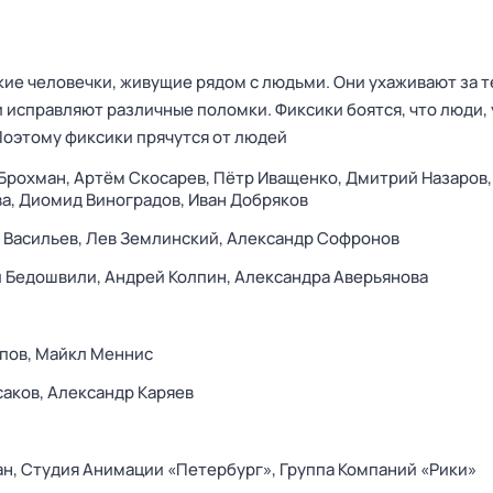
кие человечки, живущие рядом с людьми. Они ухаживают за т
и исправляют различные поломки. Фиксики боятся, что люди, у
 Поэтому фиксики прячутся от людей
Брохман,
Артём Скосарев,
Пётр Иващенко,
Дмитрий Назаров
ва,
Диомид Виноградов,
Иван Добряков
 Васильев,
Лев Землинский,
Александр Софронов
й Бедошвили,
Андрей Колпин,
Александра Аверьянова
пов,
Майкл Меннис
саков,
Александр Каряев
ан,
Студия Анимации «Петербург»,
Группа Компаний «Рики»