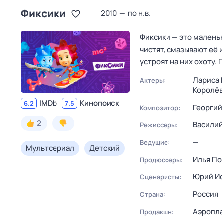
Фиксики
2010
—
по н.в.
Фиксики — это малень
чистят, смазывают её 
устроят на них охоту.
Лариса 
Актеры:
Королё
IMDb
Кинопоиск
6.2
7.5
Георгий
Композитор:
2
Васили
Режиссеры:
—
Ведущие:
Мультсериал
Детский
Илья По
Продюссеры:
Юрий И
Сценаристы:
Россия
Страна:
Аэропл
Продакшн: