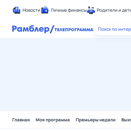
Новости
Личные финансы
Родители и дет
Здоровье
Поиск по инте
Развлечен
Дом и уют
Спорт
Карьера
Авто
Технологи
Жизненные
Сберегаем
Гороскопы
Главная
Моя программа
Премьеры недели
Вых