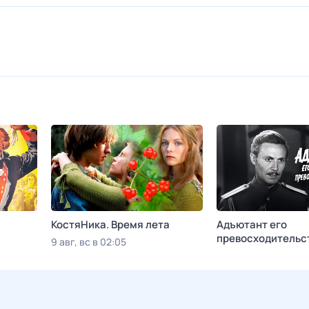
КостяНика. Время лета
Адъютант его
превосходительс
9 авг, вс в 02:05
Viju TV1000 русское
9 авг, вс в 17:05
До