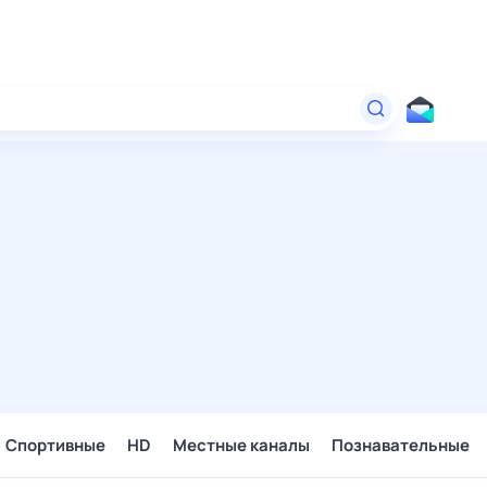
Спортивные
HD
Местные каналы
Познавательные