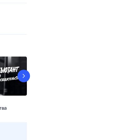
Адреналин: Высокое
13-й район
тва
напряжение
10 авг, пн в 19:
верие
10 авг, пн в 02:25
КИНОТВ