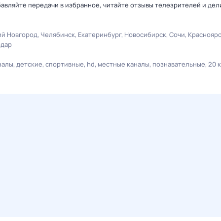
авляйте передачи в избранное, читайте отзывы телезрителей и дел
й Новгород
Челябинск
Екатеринбург
Новосибирск
Сочи
Краснояр
одар
налы
детские
спортивные
hd
местные каналы
познавательные
20 