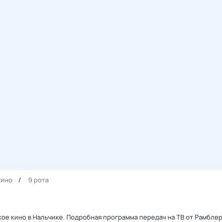
кино
9 рота
кое кино в Нальчике. Подробная программа передач на ТВ от Рамбле