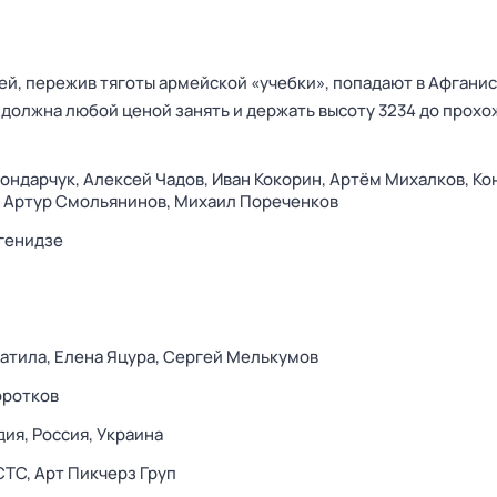
ей, пережив тяготы армейской «учебки», попадают в Афганис
 должна любой ценой занять и держать высоту 3234 до прох
ондарчук,
Алексей Чадов,
Иван Кокорин,
Артём Михалков,
Ко
,
Артур Смольянинов,
Михаил Пореченков
генидзе
атила,
Елена Яцура,
Сергей Мелькумов
оротков
дия,
Россия,
Украина
СТС,
Арт Пикчерз Груп