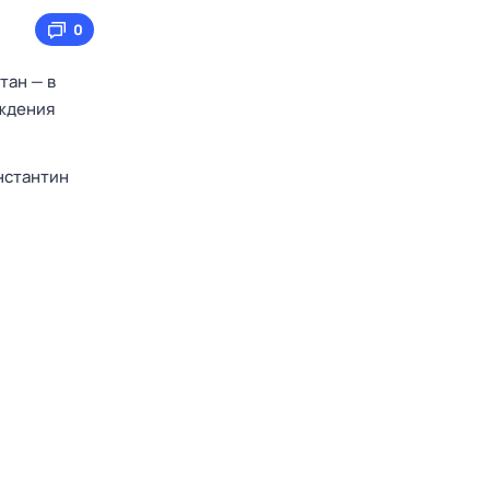
0
тан — в
ождения
нстантин