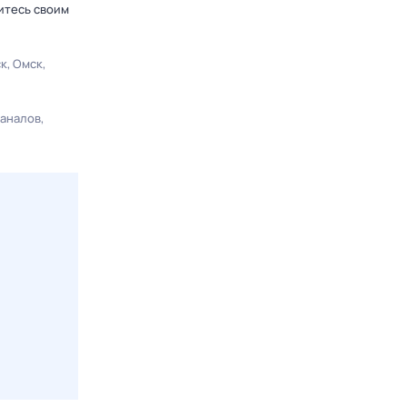
итесь своим
ск
Омск
каналов