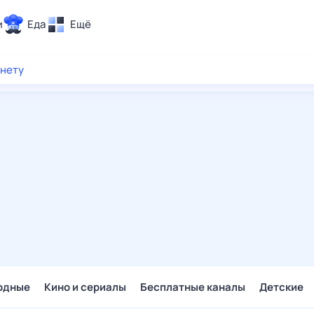
и
Еда
Ещё
Почта
рнету
ия и отдых
Поиск
Погода
ТВ-программа
и и тренды
 ситуации
 вместе
Помощь
одные
Кино и сериалы
Бесплатные каналы
Детские