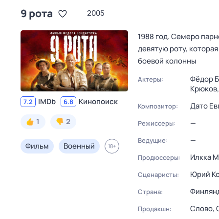
9 рота
2005
1988 год. Семеро парн
девятую роту, которая
боевой колонны
Фёдор Б
Актеры:
Крюков
IMDb
Кинопоиск
7.2
6.8
Дато Ев
Композитор:
1
2
—
Режиссеры:
—
Ведущие:
Фильм
Военный
18
+
Илкка М
Продюссеры:
Юрий К
Сценаристы:
Финлян
Страна:
Слово,
Продакшн: