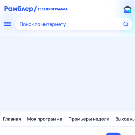
Поиск по интернету
Главная
Моя программа
Премьеры недели
Выходн