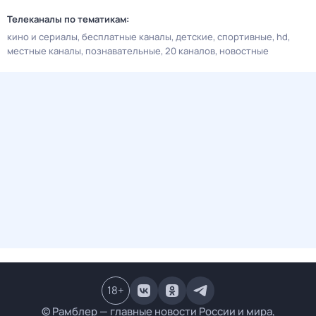
Телеканалы по тематикам:
кино и сериалы
бесплатные каналы
детские
спортивные
hd
местные каналы
познавательные
20 каналов
новостные
18
+
© Рамблер — главные новости России и мира,