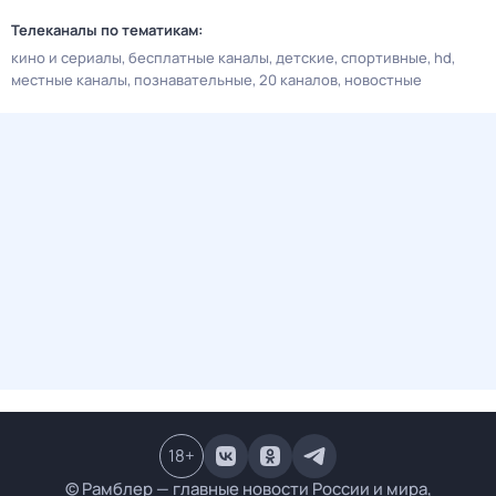
Телеканалы по тематикам:
кино и сериалы
бесплатные каналы
детские
спортивные
hd
местные каналы
познавательные
20 каналов
новостные
18
+
© Рамблер — главные новости России и мира,