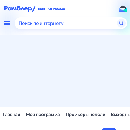
Поиск по интернету
Главная
Моя программа
Премьеры недели
Выходн