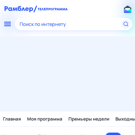
Поиск по интернету
Главная
Моя программа
Премьеры недели
Выходн