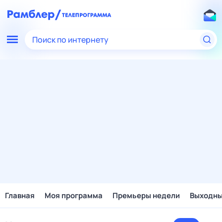
Поиск по интернету
Главная
Моя программа
Премьеры недели
Выходн