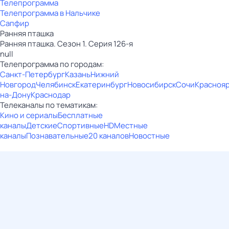
Телепрограмма
Телепрограмма в Нальчике
Сапфир
Ранняя пташка
Ранняя пташка. Сезон 1. Серия 126-я
null
Телепрограмма по городам:
Санкт-Петербург
Казань
Нижний
Новгород
Челябинск
Екатеринбург
Новосибирск
Сочи
Красноя
на-Дону
Краснодар
Телеканалы по тематикам:
Кино и сериалы
Бесплатные
каналы
Детские
Спортивные
HD
Местные
каналы
Познавательные
20 каналов
Новостные