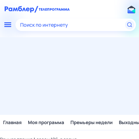
Поиск по интернету
Главная
Моя программа
Премьеры недели
Выходн