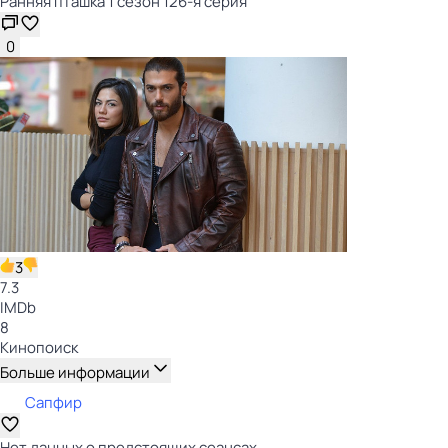
Ранняя пташка 1 сезон 126-я серия
0
3
7.3
IMDb
8
Кинопоиск
Больше информации
Сапфир
Нет данных о предстоящих сеансах