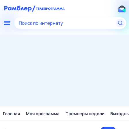
Поиск по интернету
Главная
Моя программа
Премьеры недели
Выходн