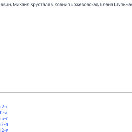
Лёвин,
Михаил Хрусталёв,
Ксения Бржезовская,
Елена Шульма
 2-я
11-я
 6-я
 7-я
 2-я