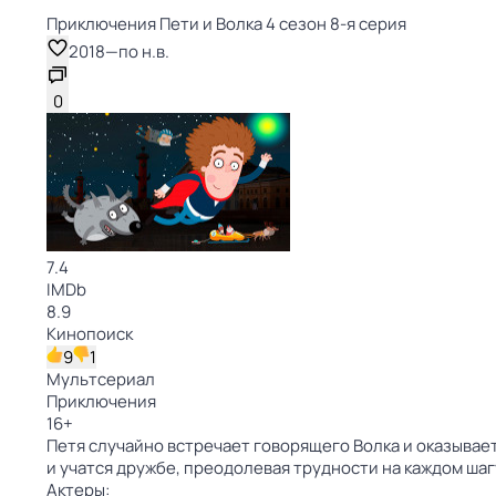
Приключения Пети и Волка 4 сезон 8-я серия
2018
—
по н.в.
0
7.4
IMDb
8.9
Кинопоиск
9
1
Мультсериал
Приключения
16
+
Петя случайно встречает говорящего Волка и оказывае
и учатся дружбе, преодолевая трудности на каждом шаг
Актеры: