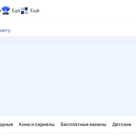
и
Еда
Ещё
Почта
рнету
ия и отдых
Поиск
Погода
ТВ-программа
и и тренды
 ситуации
 вместе
Помощь
одные
Кино и сериалы
Бесплатные каналы
Детские