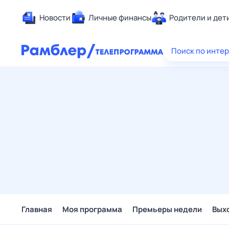
Новости
Личные финансы
Родители и дет
Здоровье
Поиск по инте
Развлечен
Дом и уют
Спорт
Карьера
Авто
Технологи
Жизненные
Сберегаем
Гороскопы
Главная
Моя программа
Премьеры недели
Вых