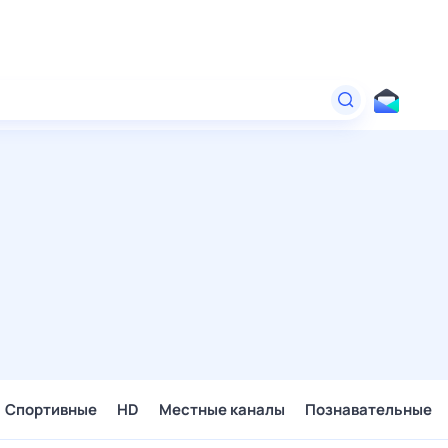
Спортивные
HD
Местные каналы
Познавательные