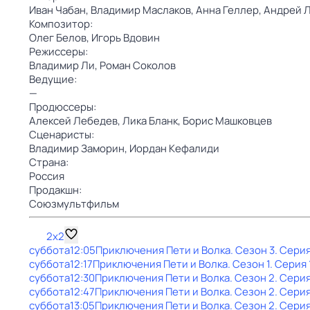
Иван Чабан,
Владимир Маслаков,
Анна Геллер,
Андрей 
Композитор:
Олег Белов,
Игорь Вдовин
Режиссеры:
Владимир Ли,
Роман Соколов
Ведущие:
—
Продюссеры:
Алексей Лебедев,
Лика Бланк,
Борис Машковцев
Сценаристы:
Владимир Заморин,
Иордан Кефалиди
Страна:
Россия
Продакшн:
Союзмультфильм
2x2
суббота
12:05
Приключения Пети и Волка
. Сезон 3
. Серия
суббота
12:17
Приключения Пети и Волка
. Сезон 1
. Серия 
суббота
12:30
Приключения Пети и Волка
. Сезон 2
. Серия
суббота
12:47
Приключения Пети и Волка
. Сезон 2
. Серия
суббота
13:05
Приключения Пети и Волка
. Сезон 2
. Серия