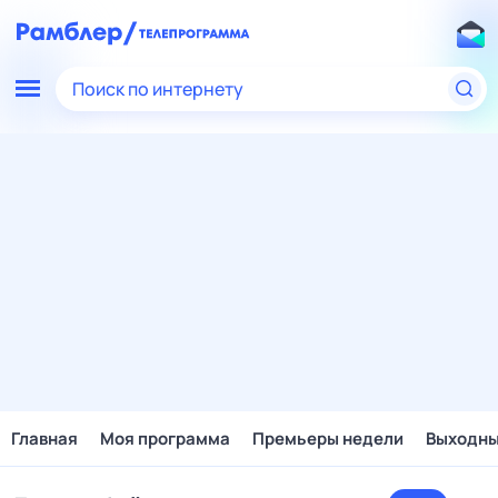
Поиск по интернету
Главная
Моя программа
Премьеры недели
Выходн