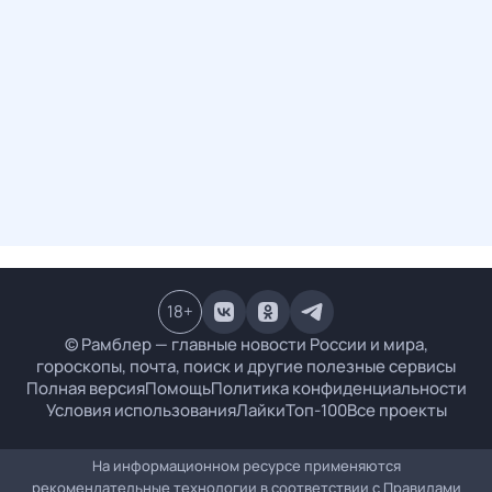
18
+
© Рамблер — главные новости России и мира,
гороскопы, почта, поиск и другие полезные сервисы
Полная версия
Помощь
Политика конфиденциальности
Условия использования
Лайки
Топ-100
Все проекты
На информационном ресурсе применяются
рекомендательные технологии в соответствии с
Правилами