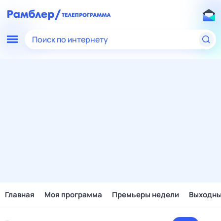
Поиск по интернету
Главная
Моя программа
Премьеры недели
Выходн