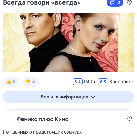
Всегда говори «всегда»
0
2
3
IMDb
Кинопоиск
5.4
6.3
Больше информации
Феникс плюс Кино
Нет данных о предстоящих сеансах