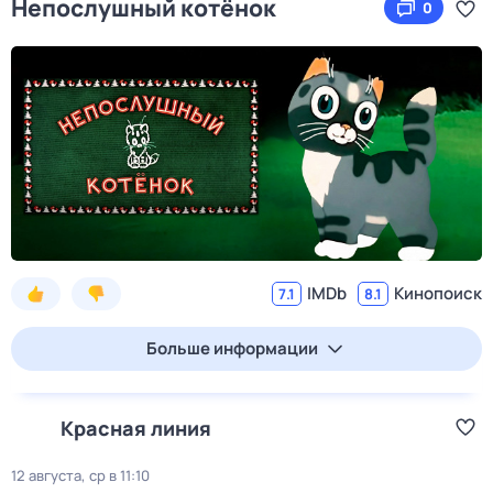
Непослушный котёнок
0
IMDb
Кинопоиск
7.1
8.1
Больше информации
Красная линия
12 августа, ср в 11:10