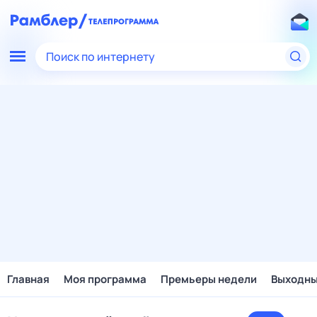
Поиск по интернету
Главная
Моя программа
Премьеры недели
Выходн