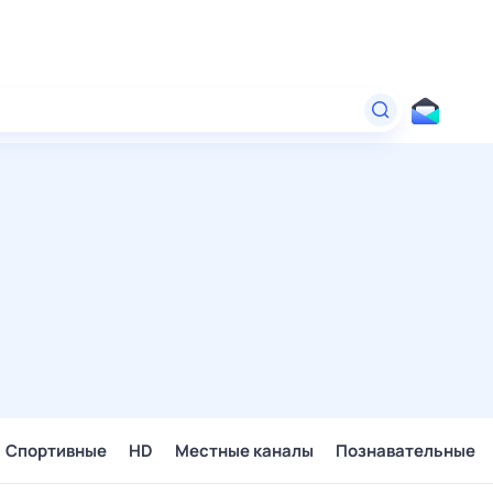
Спортивные
HD
Местные каналы
Познавательные