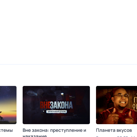
стемы
Вне закона: преступление и
Планета вкусов
наказание