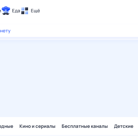
и
Еда
Ещё
Почта
рнету
ия и отдых
Поиск
Погода
ТВ-программа
и и тренды
 ситуации
 вместе
Помощь
одные
Кино и сериалы
Бесплатные каналы
Детские