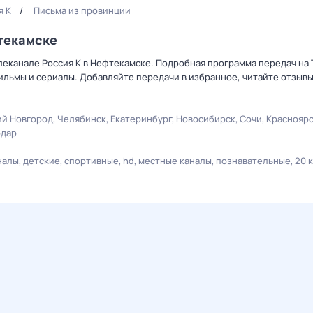
я К
Письма из провинции
фтекамске
леканале Россия К в Нефтекамске. Подробная программа передач на 
льмы и сериалы. Добавляйте передачи в избранное, читайте отзыв
й Новгород
Челябинск
Екатеринбург
Новосибирск
Сочи
Краснояр
одар
налы
детские
спортивные
hd
местные каналы
познавательные
20 