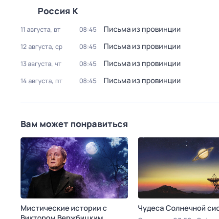
Россия К
Письма из провинции
11 августа, вт
08:45
Письма из провинции
12 августа, ср
08:45
Письма из провинции
13 августа, чт
08:45
Письма из провинции
14 августа, пт
08:45
Вам может понравиться
Мистические истории с
Чудеса Солнечной си
Виктором Вержбицким