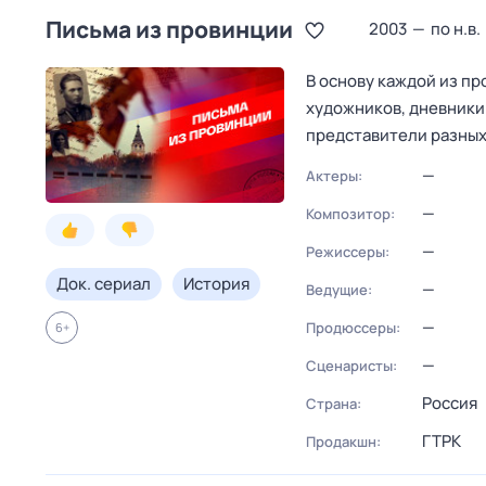
Письма из провинции
2003
—
по н.в.
В основу каждой из п
художников, дневники
представители разных
—
Актеры:
—
Композитор:
—
Режиссеры:
Док. сериал
История
—
Ведущие:
—
Продюссеры:
6
+
—
Сценаристы:
Россия
Страна:
ГТРК
Продакшн: