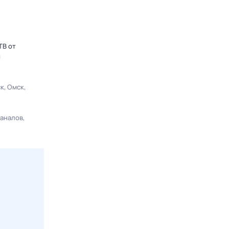
ТВ от
ы
ск
Омск
каналов