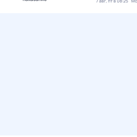
7 авг, пт в 08:25
Мо
Сегодня в 03:55
Че