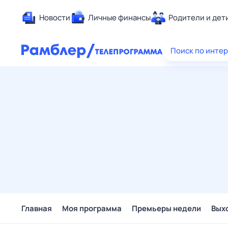
Новости
Личные финансы
Родители и дет
Здоровье
Поиск по инте
Развлечен
Дом и уют
Спорт
Карьера
Авто
Технологи
Жизненные
Сберегаем
Гороскопы
Главная
Моя программа
Премьеры недели
Вых