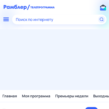
Поиск по интернету
Главная
Моя программа
Премьеры недели
Выходн