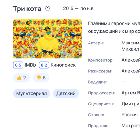
Три кота
2015
—
по н.в.
Главными героями муль
окружающий их мир со
Максим
Актеры:
Михаил
Алексей
Композитор:
IMDb
Кинопоиск
6.5
8.2
Алексей
Режиссеры:
2
6
—
Ведущие:
Артем В
Мультсериал
Детский
Продюссеры:
Дмитри
Сценаристы:
Россия
Страна:
Метраф
Продакшн: