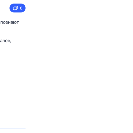
0
, познают
алёв,