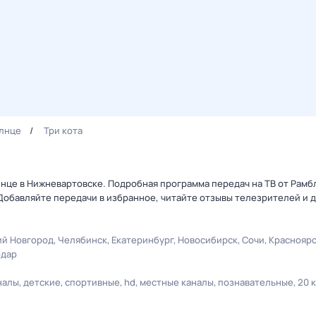
лнце
Три кота
олнце в Нижневартовске. Подробная программа передач на ТВ от Рам
Добавляйте передачи в избранное, читайте отзывы телезрителей и 
й Новгород
Челябинск
Екатеринбург
Новосибирск
Сочи
Краснояр
одар
налы
детские
спортивные
hd
местные каналы
познавательные
20 