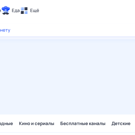
и
Еда
Ещё
Почта
рнету
ия и отдых
Поиск
Погода
ТВ-программа
и и тренды
 ситуации
 вместе
Помощь
одные
Кино и сериалы
Бесплатные каналы
Детские