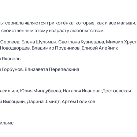
тсериала являются три котёнка, которые, как и все малыши
 свойственным этому возрасту любопытством
 Сергеев,
Елена Шульман,
Светлана Кузнецова,
Михаил Хруст
 Новодворцев,
Владимир Прудников,
Елисей Алейник
 Яковель
 Горбунов,
Елизавета Перепелкина
асильев,
Юлия Миндубаева,
Наталья Иванова-Достоевская
й Высоцкий,
Дарина Шмидт,
Артём Голиков
ильмс