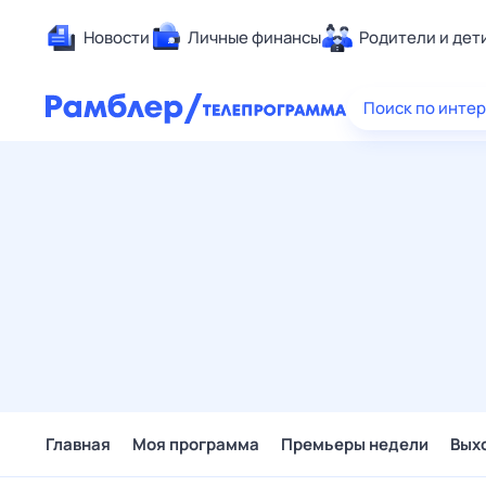
Новости
Личные финансы
Родители и дет
Здоровье
Поиск по инте
Развлечен
Дом и уют
Спорт
Карьера
Авто
Технологи
Жизненные
Сберегаем
Гороскопы
Главная
Моя программа
Премьеры недели
Вых