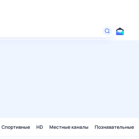
Спортивные
HD
Местные каналы
Познавательные