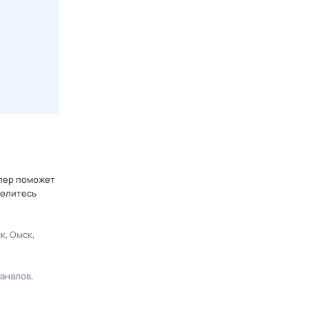
блер поможет
делитесь
ск
Омск
каналов