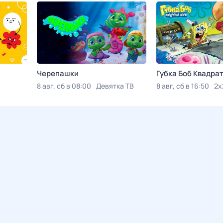
Черепашки
Губка Боб Квадр
8 авг, сб в 08:00
Девятка ТВ
8 авг, сб в 16:50
2x