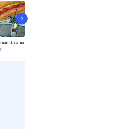
атные Штаны
Смешарики
Геркулес
2
8 авг, сб в 21:05
2x2
8 авг, сб в 23:4
Viju TV1000 Act