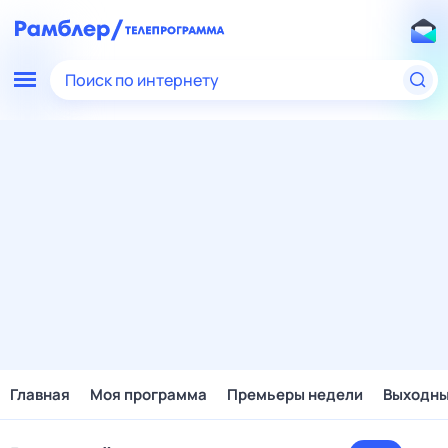
Поиск по интернету
Главная
Моя программа
Премьеры недели
Выходн