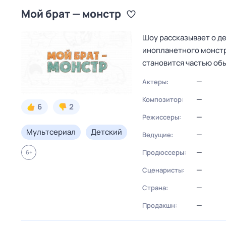
Мой брат — монстр
Шоу рассказывает о де
инопланетного монстра
становится частью об
—
Актеры:
—
Композитор:
6
2
—
Режиссеры:
Мультсериал
Детский
—
Ведущие:
—
Продюссеры:
6
+
—
Сценаристы:
—
Страна:
—
Продакшн: