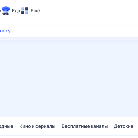
и
Еда
Ещё
Почта
рнету
ия и отдых
Поиск
Погода
ТВ-программа
и и тренды
 ситуации
 вместе
Помощь
одные
Кино и сериалы
Бесплатные каналы
Детские