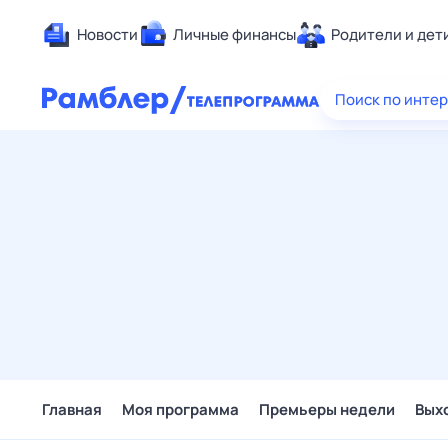
Новости
Личные финансы
Родители и дет
Здоровье
Поиск по инте
Развлечен
Дом и уют
Спорт
Карьера
Авто
Технологи
Жизненные
Сберегаем
Гороскопы
Главная
Моя программа
Премьеры недели
Вых