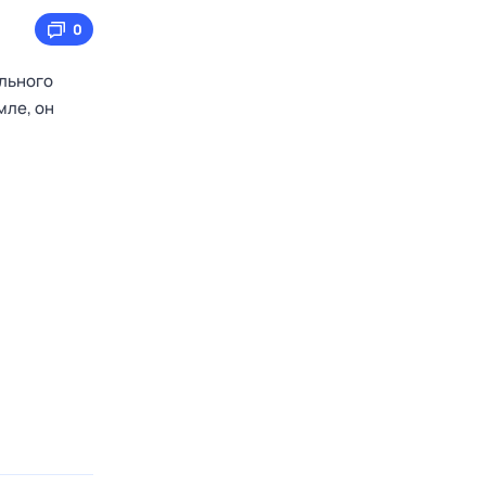
0
ельного
мле, он