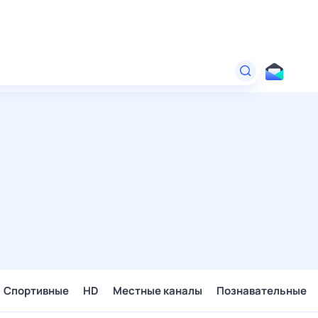
Спортивные
HD
Местные каналы
Познавательные