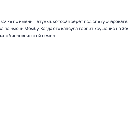
вочке по имени Петунья, которая берёт под опеку очароват
 по имени Момбу. Когда его капсула терпит крушение на Зе
ычной человеческой семьи