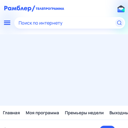
Поиск по интернету
Главная
Моя программа
Премьеры недели
Выходн