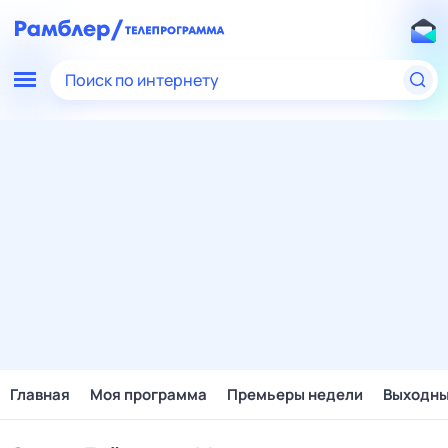
Поиск по интернету
Главная
Моя программа
Премьеры недели
Выходн